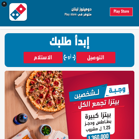
×
0
 الطلب
دومينوز لبنان
Play Store
متوفر في Play store
متابعة الطلب
تسجيل دخول
إبدأ طلبك
أو
التوصيل
الاستلام