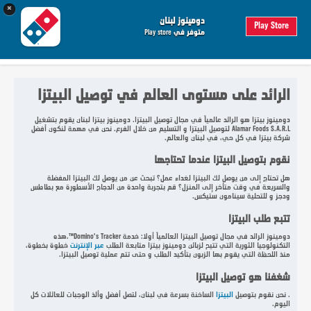
×
0
 الطلب
دومينوز لبنان
Play Store
متوفر في Play store
تسجيل الدخول
الرائد على مستوى العالم في توصيل البيتزا
دومينوز بيتزا هو الرائد عالمياً في مجال توصيل البيتزا. دومينوز بيتزا لبنان يقوم بتشغيل
Alamar Foods S.A.R.L لتوصيل البيتزا و التسليم من خلال الفرع. نحن في مهمة لنكون أفضل
شركة بيتزا في كل حي، في لبنان والعالم.
نقوم بتوصيل البيتزا عندما تحتاجها
هل تحتاج إلى من يوصل لك البيتزا لغداء عمل؟ تبحث عن من يوصل لك البيتزا المفضلة
والسريعة في وقت متأخر إلى المنزل؟ قم بتجربة واحدة من الدجاج الأسطورة مع بطاطس
ودجز و للتحلية سينامون ستيكس.
تتبع طلب البيتزا
دومينوز الرائد في مجال توصيل البيتزا العالمياً أولا: خدمة Domino's Tracker™.هذه
التكنولوجيا الثورية التي تتيح لزبائن دومينوز بيتزا متابعة الطلب
عبر الإنترنت
خطوة بخطوة،
منذ اللحظة التي يقوم بها الزبون بتأكيد الطلب و حتى تتم عملية توصيل البيتزا.
شغفنا هو توصيل البيتزا
. نحن نقوم بتوصيل
البيتزا
الساخنة بسرعة في لبنان، لتصل أفضل وألذ الوجبات للعائلات كل
اليوم.